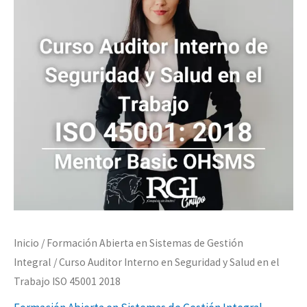
$650,000.00.
$550,000.00.
Seguridad
y
Salud
en
el
Trabajo
ISO
45001
2018
cantidad
Inicio
/
Formación Abierta en Sistemas de Gestión
Integral
/ Curso Auditor Interno en Seguridad y Salud en el
Trabajo ISO 45001 2018