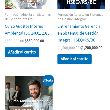
Formación Abierta en Sistemas
Formación Abierta en Sistemas
de Gestión Integral
de Gestión Integral
Curso Auditor Interno
Entrenamiento Gerencial
Ambiental ISO 14001 2015
en Sistemas de Gestión
Integral HSEQ/RS/BC
$
650,000.00
$
550,000.00
$
1,400,000.00
$
1,200,000.00
Añadir al carrito
Añadir al carrito
El
El
¡Oferta!
precio
precio
original
actual
era:
es:
$650,000.00.
$550,000.00.