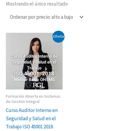
Mostrando el único resultado
El
El
¡Oferta!
precio
precio
original
actual
era:
es:
$650,000.00.
$550,000.00.
Formación Abierta en Sistemas
de Gestión Integral
Curso Auditor Interno en
Seguridad y Salud en el
Trabajo ISO 45001 2018