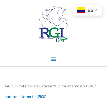
Ir
Menú
al
ES
contenido
principal
Inicio
/ Productos etiquetados “auditor interno iso 45001”
auditor interno iso 45001