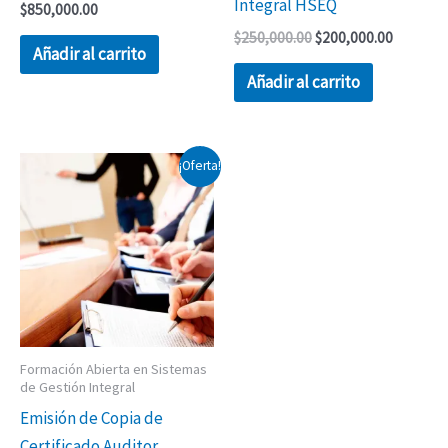
Integral HSEQ
$
850,000.00
$
250,000.00
$
200,000.00
Añadir al carrito
Añadir al carrito
El
El
¡Oferta!
precio
precio
original
actual
era:
es:
$250,000.00.
$150,000.00.
Formación Abierta en Sistemas
de Gestión Integral
Emisión de Copia de
Certificado Auditor