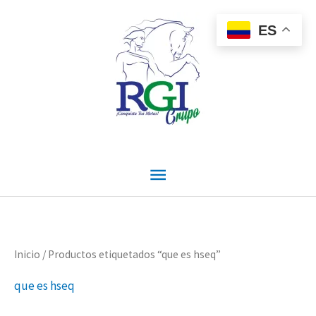
Ir
Menú
al
ES
contenido
principal
Ordenado
Inicio
/ Productos etiquetados “que es hseq”
por
precio:
que es hseq
alto
a
bajo