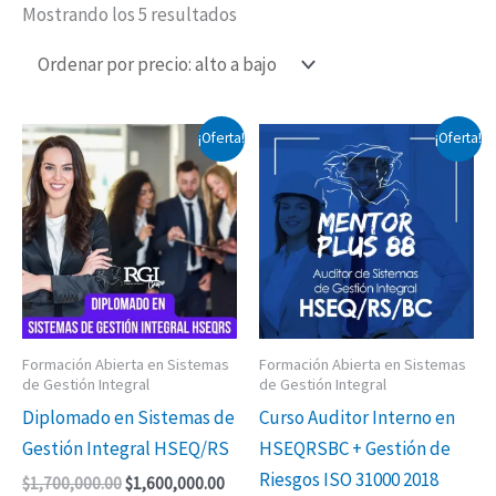
Mostrando los 5 resultados
El
El
El
El
¡Oferta!
¡Oferta!
precio
precio
precio
precio
original
actual
original
actual
era:
es:
era:
es:
$1,700,000.00.
$1,600,000.00.
$1,000,000.00.
$850,0
Formación Abierta en Sistemas
Formación Abierta en Sistemas
de Gestión Integral
de Gestión Integral
Diplomado en Sistemas de
Curso Auditor Interno en
Gestión Integral HSEQ/RS
HSEQRSBC + Gestión de
Riesgos ISO 31000 2018
$
1,700,000.00
$
1,600,000.00