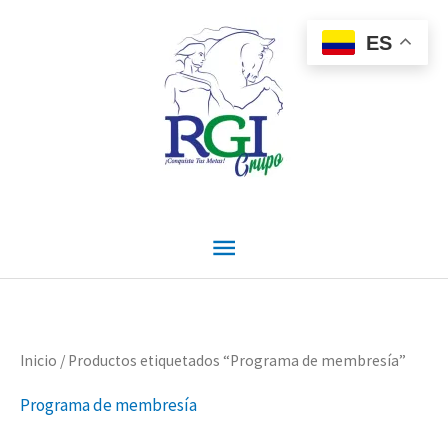
Ir
Menú
al
ES
contenido
principal
Inicio
/ Productos etiquetados “Programa de membresía”
Programa de membresía