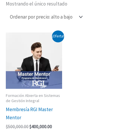
Mostrando el único resultado
El
El
¡Oferta!
precio
precio
original
actual
era:
es:
$500,000.00.
$400,000.00.
Formación Abierta en Sistemas
de Gestión Integral
Membresía RGI Master
Mentor
$
500,000.00
$
400,000.00