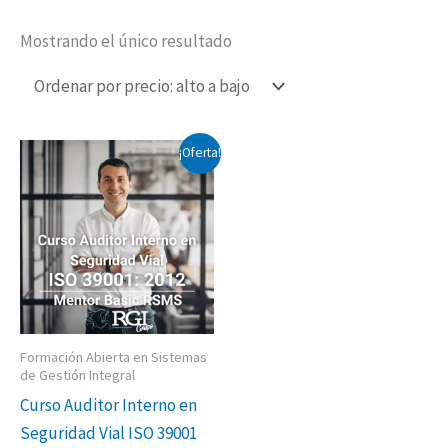
Mostrando el único resultado
El
El
¡Oferta!
precio
precio
original
actual
era:
es:
$650,000.00.
$550,000.00.
Formación Abierta en Sistemas
de Gestión Integral
Curso Auditor Interno en
Seguridad Vial ISO 39001