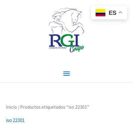
Ir
Menú
al
ES
contenido
principal
Inicio
/ Productos etiquetados “iso 22301”
iso 22301