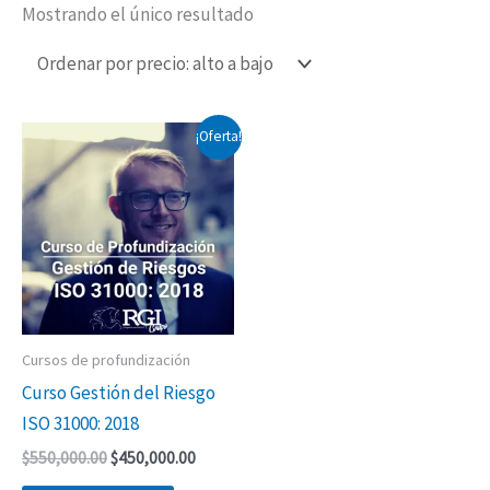
Mostrando el único resultado
El
El
¡Oferta!
precio
precio
original
actual
era:
es:
$550,000.00.
$450,000.00.
Cursos de profundización
Curso Gestión del Riesgo
ISO 31000: 2018
$
550,000.00
$
450,000.00