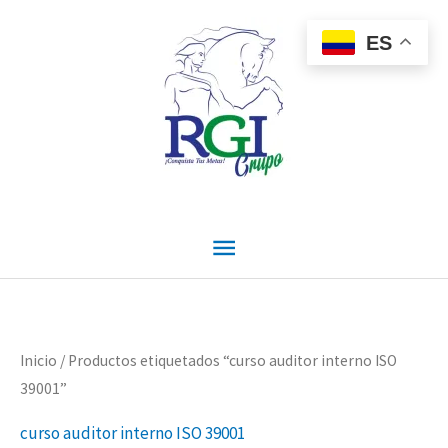
Ir
Menú
al
ES
contenido
principal
Inicio
/ Productos etiquetados “curso auditor interno ISO
39001”
curso auditor interno ISO 39001