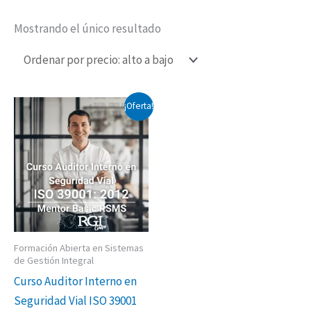
Mostrando el único resultado
El
El
¡Oferta!
precio
precio
original
actual
era:
es:
$650,000.00.
$550,000.00.
Formación Abierta en Sistemas
de Gestión Integral
Curso Auditor Interno en
Seguridad Vial ISO 39001