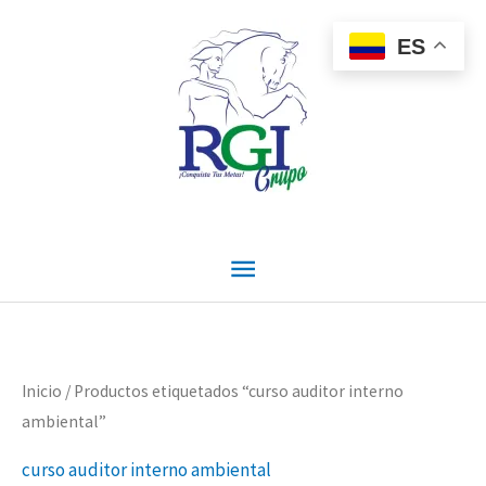
Ir
Menú
al
ES
contenido
principal
Inicio
/ Productos etiquetados “curso auditor interno
ambiental”
curso auditor interno ambiental