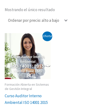
Mostrando el único resultado
El
El
¡Oferta!
precio
precio
original
actual
era:
es:
$650,000.00.
$550,000.00.
Formación Abierta en Sistemas
de Gestión Integral
Curso Auditor Interno
Ambiental ISO 14001 2015