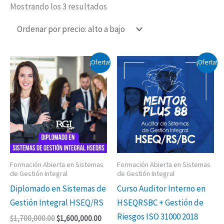
Mostrando los 3 resultados
El
El
El
El
¡Oferta!
¡Oferta!
precio
precio
precio
precio
original
actual
original
actual
era:
es:
era:
es:
$1,700,000.00.
$1,600,000.00.
$1,000,000.00.
$850,0
Formación Abierta en Sistemas
Formación Abierta en Sistemas
de Gestión Integral
de Gestión Integral
Diplomado en Sistemas de
Curso Auditor Interno en
Gestión Integral HSEQ/RS
HSEQRSBC + Gestión de
Riesgos ISO 31000 2018
$
1,700,000.00
$
1,600,000.00