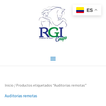
Ir
Menú
al
ES
contenido
principal
Ordenado
Inicio
/ Productos etiquetados “Auditorias remotas”
por
precio:
Auditorias remotas
alto
a
bajo