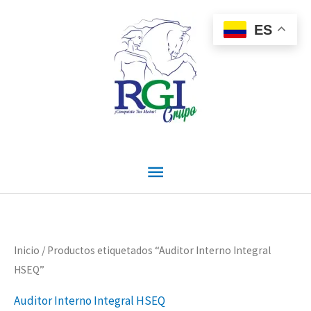
Ir
Menú
al
ES
contenido
principal
Ordenado
Inicio
/ Productos etiquetados “Auditor Interno Integral
por
precio:
HSEQ”
alto
a
Auditor Interno Integral HSEQ
bajo